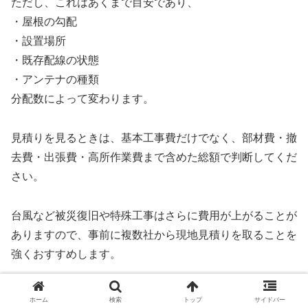
ただし、これはあくまで目安であり、
・屋根の勾配
・設置場所
・既存配線の状態
・アンテナの種類
分配数によって変わります。
見積りを見るときは、基本工事費だけでなく、部材費・撤
去費・出張費・高所作業費まで含めた総額で判断してくだ
さい。
台風など被災復旧や特殊工事はさらに費用が上がることが
ありますので、事前に複数社から現地見積りを取ることを
強くおすすめします。
相見積りの進め方と値段交渉のコツ（積もり・総
ホーム
検索
トップ
サイドバー