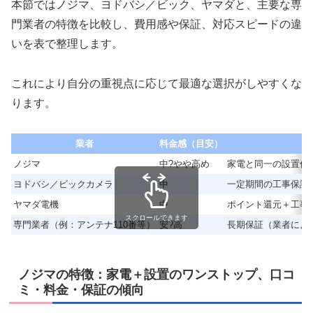
本節ではノジマ、ヨドバシ／ビック、ヤマダと、主要な専
門業者の特徴を比較し、費用感や保証、対応スピードの違
いを表で整理します。
これにより自分の重視点に応じて最適な選択がしやすくな
ります。
業者
料金感（目安）
ノジマ
中?やや高め
家電と同一の設置保
ヨドバシ／ビックカメラ
中
一定期間の工事保証
ヤマダ電機
中
ポイント還元＋工事
スクロールできます
専門業者（例：アンテナ110番等）
安?高
長期保証（業者によ
ノジマの特徴：家電＋設置のワンストップ、口コ
ミ・料金・保証の傾向